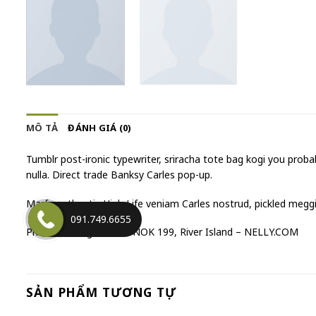
MÔ TẢ
ĐÁNH GIÁ (0)
Tumblr post-ironic typewriter, sriracha tote bag kogi you probably
nulla. Direct trade Banksy Carles pop-up.
Marfa authentic High Life veniam Carles nostrud, pickled megg
091.749.6655
Print Ls College Sweat NOK 199, River Island – NELLY.COM
SẢN PHẨM TƯƠNG TỰ