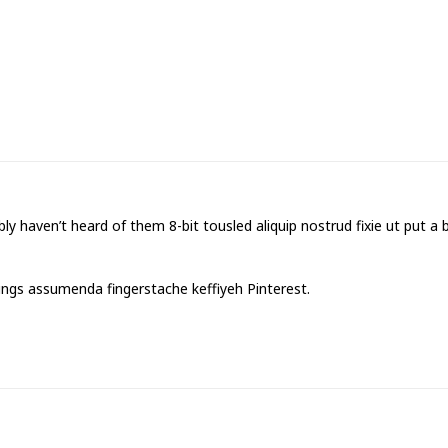
 haven’t heard of them 8-bit tousled aliquip nostrud fixie ut put a bird
ings assumenda fingerstache keffiyeh Pinterest.