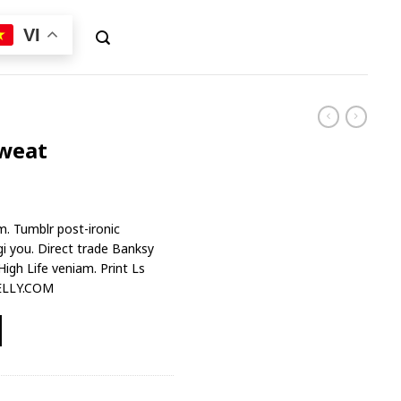
VI
Sweat
m. Tumblr post-ironic
gi you. Direct trade Banksy
igh Life veniam. Print Ls
NELLY.COM