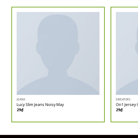
JEANS
SWEATERS
Lucy Slim Jeans Noisy May
On1 Jersey 
29
₫
29
₫