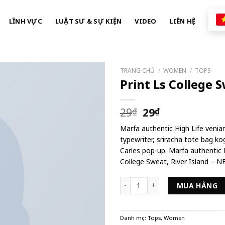
LĨNH VỰC
LUẬT SƯ & SỰ KIỆN
VIDEO
LIÊN HỆ
TRANG CHỦ
/
WOMEN
/
TOPS
Print Ls College 
Giá
Giá
29
₫
29
₫
gốc
hiện
Marfa authentic High Life venia
là:
tại
typewriter, sriracha tote bag ko
29₫.
là:
Carles pop-up. Marfa authentic H
29₫.
College Sweat, River Island – 
Print Ls College Sweat số lượng
MUA HÀNG
Danh mục:
Tops
,
Women