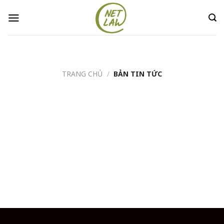
Skip
to
content
TRANG CHỦ
/
BẢN TIN TỨC