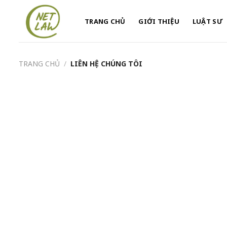
Skip
to
TRANG CHỦ
GIỚI THIỆU
LUẬT SƯ
content
TRANG CHỦ
/
LIÊN HỆ CHÚNG TÔI