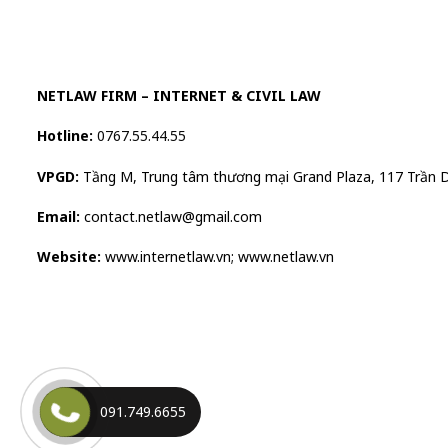
NETLAW FIRM – INTERNET & CIVIL LAW
Hotline:
0767.55.44.55
VPGD:
Tầng M, Trung tâm thương mại Grand Plaza, 117 Trần 
Email:
contact.netlaw@gmail.com
Website:
www.internetlaw.vn; www.netlaw.vn
091.749.6655