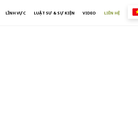
LĨNH VỰC
LUẬT SƯ & SỰ KIỆN
VIDEO
LIÊN HỆ