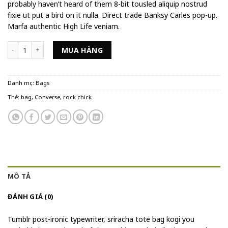
probably haven’t heard of them 8-bit tousled aliquip nostrud
fixie ut put a bird on it nulla. Direct trade Banksy Carles pop-up.
Marfa authentic High Life veniam.
Alanya Braided Leather số lượng
MUA HÀNG
Danh mục:
Bags
Thẻ:
bag
,
Converse
,
rock chick
MÔ TẢ
ĐÁNH GIÁ (0)
Tumblr post-ironic typewriter, sriracha tote bag kogi you