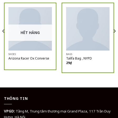
HẾT HÀNG
SHOES
BAGS
Arizona Racer Ox Converse
Talifa Bag , NYPD
29
₫
THÔNG TIN
VPGD:
Tầng M, Trung tâm thương mại Grand Plaza, 117 Trần Duy
Hưng, Hà Nội