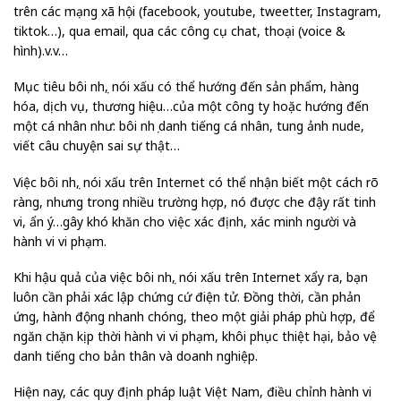
trên các mạng xã hội (facebook, youtube, tweetter, Instagram,
tiktok…), qua email, qua các công cụ chat, thoại (voice &
hình).v.v…
Mục tiêu bôi nhọ, nói xấu có thể hướng đến sản phẩm, hàng
hóa, dịch vụ, thương hiệu…của một công ty hoặc hướng đến
một cá nhân như: bôi nhọ danh tiếng cá nhân, tung ảnh nude,
viết câu chuyện sai sự thật…
Việc bôi nhọ, nói xấu trên Internet có thể nhận biết một cách rõ
ràng, nhưng trong nhiều trường hợp, nó được che đậy rất tinh
vi, ẩn ý…gây khó khăn cho việc xác định, xác minh người và
hành vi vi phạm.
Khi hậu quả của việc bôi nhọ, nói xấu trên Internet xẩy ra, bạn
luôn cần phải xác lập chứng cứ điện tử. Đồng thời, cần phản
ứng, hành động nhanh chóng, theo một giải pháp phù hợp, để
ngăn chặn kịp thời hành vi vi phạm, khôi phục thiệt hại, bảo vệ
danh tiếng cho bản thân và doanh nghiệp.
Hiện nay, các quy định pháp luật Việt Nam, điều chỉnh hành vi