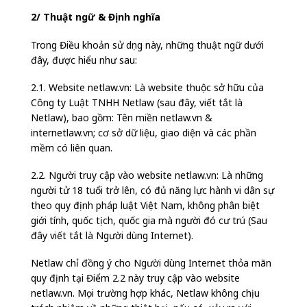
2/ Thuật ngữ & Định nghĩa
Trong Điều khoản sử dụng này, những thuật ngữ dưới
đây, được hiểu như sau:
2.1. Website netlaw.vn: Là website thuộc sở hữu của
Công ty Luật TNHH Netlaw (sau đây, viết tắt là
Netlaw), bao gồm: Tên miền netlaw.vn &
internetlaw.vn; cơ sở dữ liệu, giao diện và các phần
mềm có liên quan.
2.2. Người truy cập vào website netlaw.vn: Là những
người tử 18 tuổi trở lên, có đủ năng lực hành vi dân sự
theo quy định pháp luật Việt Nam, không phân biệt
giới tính, quốc tịch, quốc gia mà người đó cư trú (Sau
đây viết tắt là Người dùng Internet).
Netlaw chỉ đồng ý cho Người dùng Internet thỏa mãn
quy định tại Điểm 2.2 này truy cập vào website
netlaw.vn. Mọi trường hợp khác, Netlaw không chịu