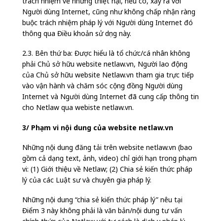
trách nhiệm về những thiệt hại, nếu có, xảy ra với
Người dùng Internet, cũng như không chấp nhận ràng
buộc trách nhiệm pháp lý với Người dùng Internet đó
thông qua Điều khoản sử dụng này.
2.3. Bên thứ ba: Được hiểu là tổ chức/cá nhân không
phải Chủ sở hữu website netlaw.vn, Người lao động
của Chủ sở hữu website Netlaw.vn tham gia trực tiếp
vào vận hành và chăm sóc cộng đồng Người dùng
Internet và Người dùng Internet đã cung cấp thông tin
cho Netlaw qua webiste netlaw.vn.
3/ Phạm vi nội dung của website netlaw.vn
Những nội dung đăng tải trên website netlaw.vn (bao
gồm cả dạng text, ảnh, video) chỉ giới hạn trong phạm
vi: (1) Giới thiệu về Netlaw; (2) Chia sẻ kiến thức pháp
lý của các Luật sư và chuyên gia pháp lý.
Những nội dung “chia sẻ kiến thức pháp lý” nêu tại
Điểm 3 này không phải là văn bản/nội dung tư vấn